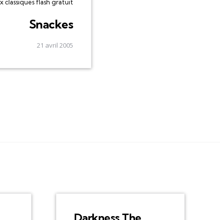
x classiques flash gratuit
Snackes
21 avril 2005
Darkness The