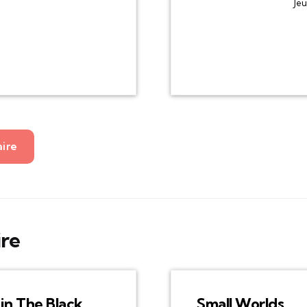
Jeu
aire
ire
in The Black
Small Worlds