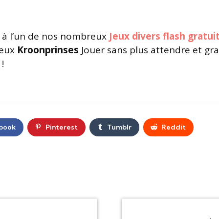
à l’un de nos nombreux
Jeux divers flash gratui
jeux
Kroonprinses
Jouer sans plus attendre et gr
!
book
Pinterest
Tumblr
Reddit