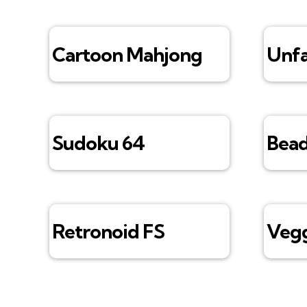
Cartoon Mahjong
Unfa
Sudoku 64
Bead
Retronoid FS
Vegg