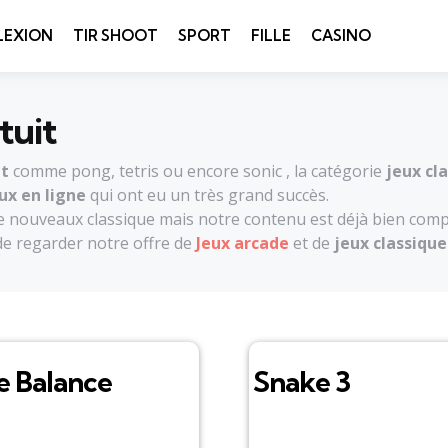
LEXION
TIR SHOOT
SPORT
FILLE
CASINO
tuit
it
comme pong, tetris ou encore sonic , la catégorie
jeux cl
ux en ligne
qui ont eu un très grand succès.
e nouveaux classique mais notre contenu est déjà bien comp
t de regarder notre offre de
Jeux arcade
et de
jeux classique
e Balance
Snake 3