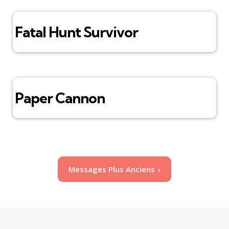
Fatal Hunt Survivor
Paper Cannon
Pagination
Messages Plus Anciens
des
publications