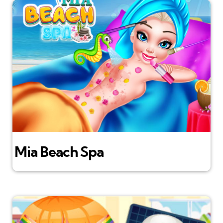
Mia Beach Spa