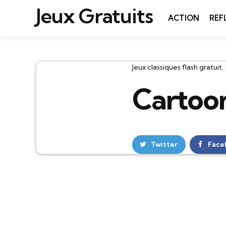
Jeux Gratuits
ACTION
REF
Catégories
Jeux classiques flash gratuit
Cartoo
Twitter
Face