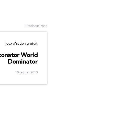
Prochain Post
Jeux d'action gratuit
tonator World
Dominator
10 février 2010