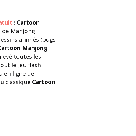
atuit
!
Cartoon
eu de Mahjong
dessins animés (bugs
Cartoon Mahjong
levé toutes les
out le jeu flash
eu en ligne de
eu classique
Cartoon