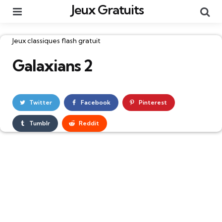
Jeux Gratuits
Menu
Re
Catégories
Jeux classiques flash gratuit
Galaxians 2
Twitter
Facebook
Pinterest
Tumblr
Reddit