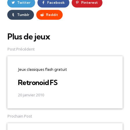
Twitter
Facebook
Pinterest
Tumblr
Reddit
Plus de jeux
Post
navigation
Post Précédent
Jeux classiques flash gratuit
Retronoid FS
20 janvier 2010
Prochain Post