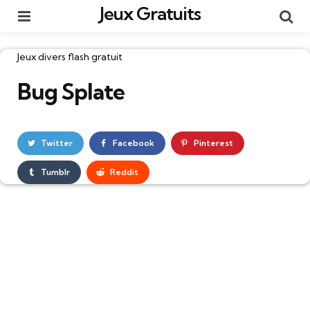
Jeux Gratuits
Menu
Re
Catégories
Jeux divers flash gratuit
Bug Splate
Twitter
Facebook
Pinterest
Tumblr
Reddit