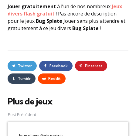
Jouer gratuitement
à l’un de nos nombreux
Jeux
divers flash gratuit
! Pas encore de description
pour le jeux
Bug Splate
Jouer sans plus attendre et
gratuitement à ce jeu divers
Bug Splate
!
Twitter
Facebook
Pinterest
Tumblr
Reddit
Plus de jeux
Post
navigation
Post Précédent
Jeux divers flash gratuit