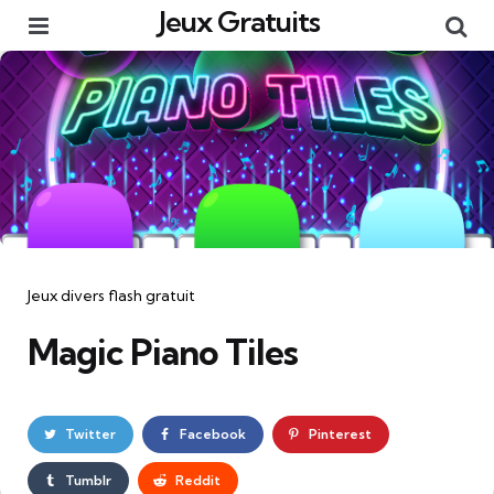
Jeux Gratuits
Menu
Re
Catégories
Jeux divers flash gratuit
Magic Piano Tiles
Twitter
Facebook
Pinterest
Tumblr
Reddit