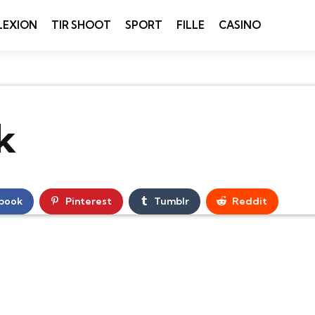
LEXION
TIR SHOOT
SPORT
FILLE
CASINO
k
book
Pinterest
Tumblr
Reddit