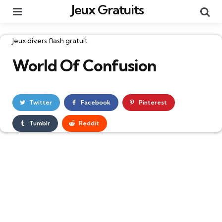
Jeux Gratuits
Menu
Re
Catégories
Jeux divers flash gratuit
World Of Confusion
Twitter
Facebook
Pinterest
Tumblr
Reddit