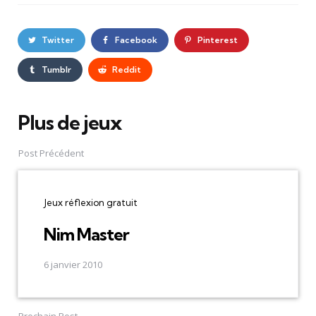
Twitter
Facebook
Pinterest
Tumblr
Reddit
Plus de jeux
Post
navigation
Post Précédent
Jeux réflexion gratuit
Nim Master
6 janvier 2010
Prochain Post