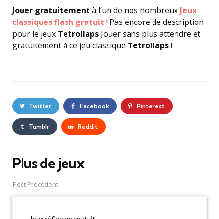
Jouer gratuitement
à l’un de nos nombreux
Jeux
classiques flash gratuit
! Pas encore de description
pour le jeux
Tetrollaps
Jouer sans plus attendre et
gratuitement à ce jeu classique
Tetrollaps
!
Twitter
Facebook
Pinterest
Tumblr
Reddit
Plus de jeux
Post
navigation
Post Précédent
Jeux réflexion gratuit