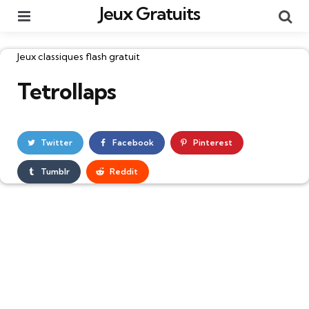
Jeux Gratuits
Menu
Re
Catégories
Jeux classiques flash gratuit
Tetrollaps
Twitter
Facebook
Pinterest
Tumblr
Reddit