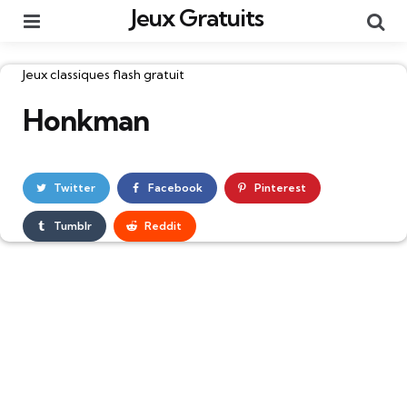
Jeux Gratuits
Menu
Re
Catégories
Jeux classiques flash gratuit
Honkman
Twitter
Facebook
Pinterest
Tumblr
Reddit