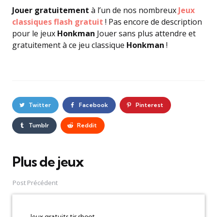
Jouer gratuitement
à l’un de nos nombreux
Jeux
classiques flash gratuit
! Pas encore de description
pour le jeux
Honkman
Jouer sans plus attendre et
gratuitement à ce jeu classique
Honkman
!
Twitter
Facebook
Pinterest
Tumblr
Reddit
Plus de jeux
Post
navigation
Post Précédent
Jeux gratuits tir shoot