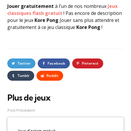
Jouer gratuitement
à l’un de nos nombreux
Jeux
classiques flash gratuit
! Pas encore de description
pour le jeux
Kore Pong
Jouer sans plus attendre et
gratuitement à ce jeu classique
Kore Pong
!
Twitter
Facebook
Pinterest
Tumblr
Reddit
Plus de jeux
Post
navigation
Post Précédent
Jeux d'action gratuit