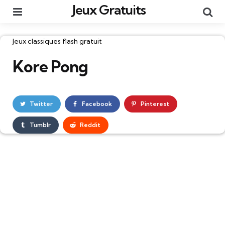
Jeux Gratuits
Menu
Re
Catégories
Jeux classiques flash gratuit
Kore Pong
Twitter
Facebook
Pinterest
Tumblr
Reddit