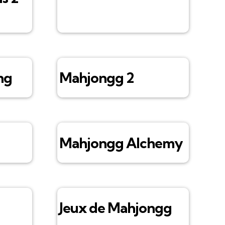
ng
Mahjongg 2
Mahjongg Alchemy
Jeux de Mahjongg