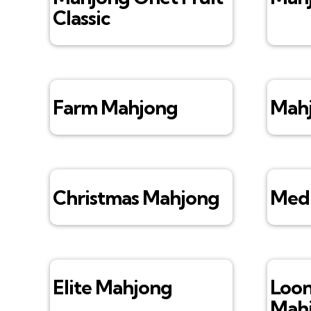
Classic
Farm Mahjong
Mahj
Christmas Mahjong
Medi
Elite Mahjong
Loon
Mah