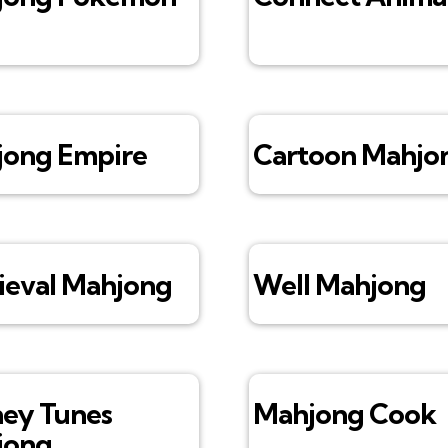
ong Empire
Cartoon Mahjo
eval Mahjong
Well Mahjong
ey Tunes
Mahjong Cook
jong