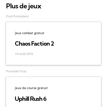
Plus de jeux
Post
navigation
Post Précédent
Jeux combat gratuit
Chaos Faction 2
19 août 2016
Prochain Post
Jeux de course gratuit
Uphill Rush 6