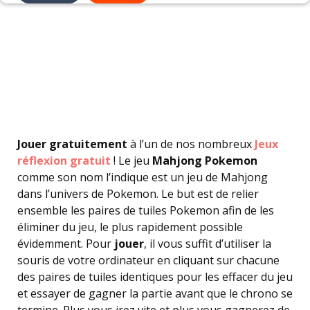
Jouer gratuitement
à l’un de nos nombreux
Jeux
réflexion gratuit
! Le jeu
Mahjong Pokemon
comme son nom l’indique est un jeu de Mahjong
dans l’univers de Pokemon. Le but est de relier
ensemble les paires de tuiles Pokemon afin de les
éliminer du jeu, le plus rapidement possible
évidemment. Pour
jouer
, il vous suffit d’utiliser la
souris de votre ordinateur en cliquant sur chacune
des paires de tuiles identiques pour les effacer du jeu
et essayer de gagner la partie avant que le chrono se
termine. Plus vous irez vite et plus vous gagnerez de