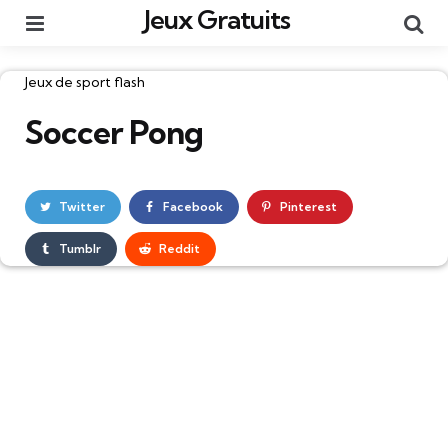
Jeux Gratuits
Menu
Re
Catégories
Jeux de sport flash
Soccer Pong
Twitter
Facebook
Pinterest
Tumblr
Reddit