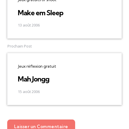
Make em Sleep
13 août 2006
Prochain Post
Jeux réflexion gratuit
Mah Jongg
15 août 2006
Laisser un Commentaire