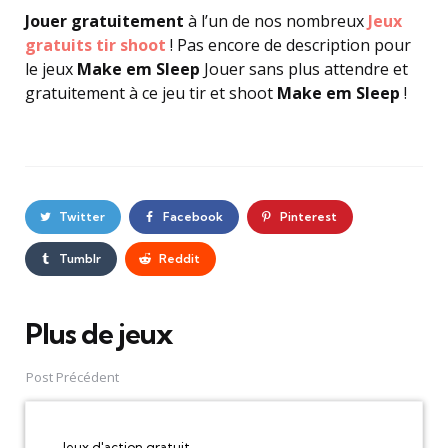
Jouer gratuitement
à l’un de nos nombreux
Jeux
gratuits tir shoot
! Pas encore de description pour
le jeux
Make em Sleep
Jouer sans plus attendre et
gratuitement à ce jeu tir et shoot
Make em Sleep
!
Twitter
Facebook
Pinterest
Tumblr
Reddit
Plus de jeux
Post
navigation
Post Précédent
Jeux d'action gratuit