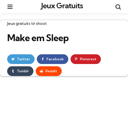
Jeux Gratuits
Menu
Re
Catégories
Jeux gratuits tir shoot
Make em Sleep
Twitter
Facebook
Pinterest
Tumblr
Reddit