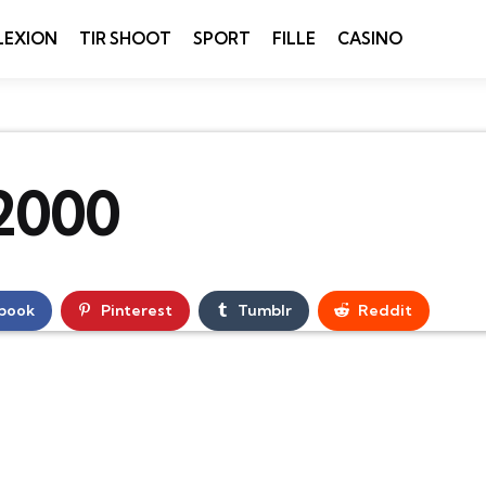
LEXION
TIR SHOOT
SPORT
FILLE
CASINO
 2000
book
Pinterest
Tumblr
Reddit