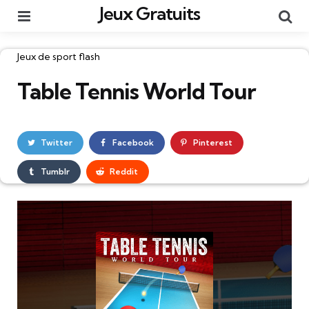
Jeux Gratuits
Menu
Re
Catégories
Jeux de sport flash
Table Tennis World Tour
Twitter
Facebook
Pinterest
Tumblr
Reddit