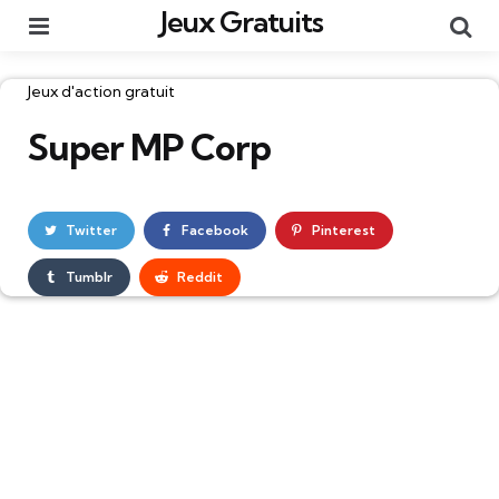
Jeux Gratuits
Menu
Re
Catégories
Jeux d'action gratuit
Super MP Corp
Twitter
Facebook
Pinterest
Tumblr
Reddit