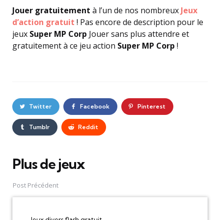
Jouer gratuitement
à l’un de nos nombreux
Jeux
d’action gratuit
! Pas encore de description pour le
jeux
Super MP Corp
Jouer sans plus attendre et
gratuitement à ce jeu action
Super MP Corp
!
Twitter
Facebook
Pinterest
Tumblr
Reddit
Plus de jeux
Post
navigation
Post Précédent
Jeux divers flash gratuit