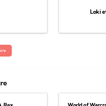
Loki e
aire
ire
A. Rex
World of Warcr