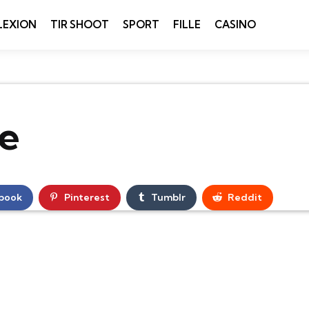
LEXION
TIR SHOOT
SPORT
FILLE
CASINO
ne
book
Pinterest
Tumblr
Reddit