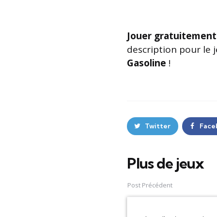
Jouer gratuitement
description pour le 
Gasoline
!
Twitter
Face
Plus de jeux
Post
navigation
Post Précédent