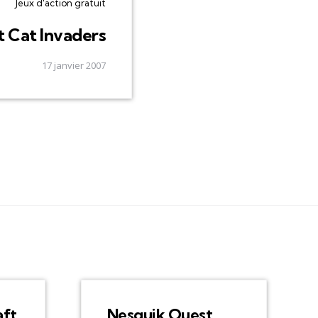
Jeux d'action gratuit
t Cat Invaders
17 janvier 2007
aft
Nesquik Quest