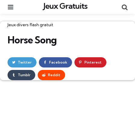
Jeux Gratuits
Menu
Re
Catégories
Jeux divers flash gratuit
Horse Song
Twitter
Facebook
Pinterest
Tumblr
Reddit