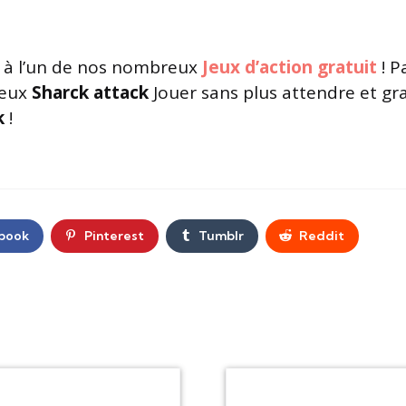
à l’un de nos nombreux
Jeux d’action gratuit
! P
jeux
Sharck attack
Jouer sans plus attendre et gr
k
!
book
Pinterest
Tumblr
Reddit