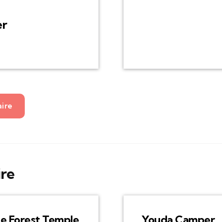
er
aire
ire
e Forest Temple
Youda Camper