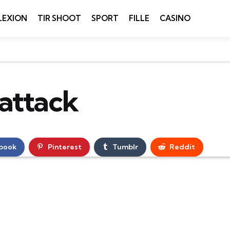
LEXION
TIR SHOOT
SPORT
FILLE
CASINO
attack
book
Pinterest
Tumblr
Reddit