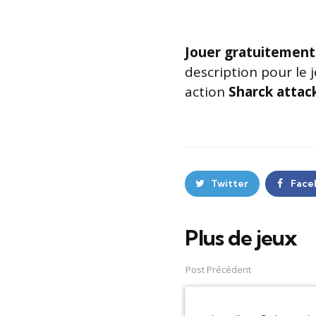
Jouer gratuitement
description pour le 
action
Sharck attac
Twitter
Face
Plus de jeux
Post
navigation
Post Précédent