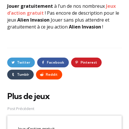
Jouer gratuitement
à l’un de nos nombreux
Jeux
d’action gratuit
! Pas encore de description pour le
jeux
Alien Invasion
Jouer sans plus attendre et
gratuitement à ce jeu action
Alien Invasion
!
Twitter
Facebook
Pinterest
Tumblr
Reddit
Plus de jeux
Post
navigation
Post Précédent
Jeux d'action gratuit