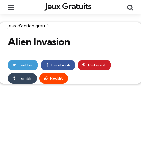
Jeux Gratuits
Menu
Re
Catégories
Jeux d'action gratuit
Alien Invasion
Twitter
Facebook
Pinterest
Tumblr
Reddit