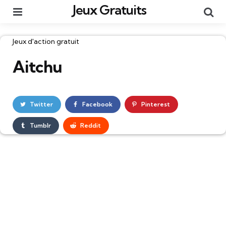
Jeux Gratuits
Menu
Re
Catégories
Jeux d'action gratuit
Aitchu
Twitter
Facebook
Pinterest
Tumblr
Reddit