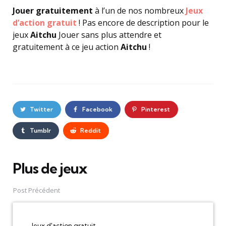
Jouer gratuitement
à l’un de nos nombreux
Jeux
d’action gratuit
! Pas encore de description pour le
jeux
Aitchu
Jouer sans plus attendre et
gratuitement à ce jeu action
Aitchu
!
Twitter
Facebook
Pinterest
Tumblr
Reddit
Plus de jeux
Post
navigation
Post Précédent
Jeux d'action gratuit