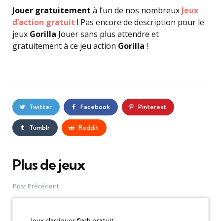
Jouer gratuitement
à l’un de nos nombreux
Jeux
d’action gratuit
! Pas encore de description pour le
jeux
Gorilla
Jouer sans plus attendre et
gratuitement à ce jeu action
Gorilla
!
Twitter
Facebook
Pinterest
Tumblr
Reddit
Plus de jeux
Post
navigation
Post Précédent
Jeux classiques flash gratuit