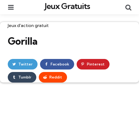
Jeux Gratuits
Menu
Re
Catégories
Jeux d'action gratuit
Gorilla
Twitter
Facebook
Pinterest
Tumblr
Reddit