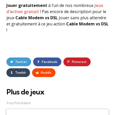
Jouer gratuitement
à l’un de nos nombreux
Jeux
d’action gratuit
! Pas encore de description pour le
jeux
Cable Modem vs DSL
Jouer sans plus attendre
et gratuitement à ce jeu action
Cable Modem vs DSL
!
Twitter
Facebook
Pinterest
Tumblr
Reddit
Plus de jeux
Post
navigation
Post Précédent