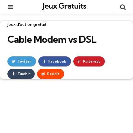
Jeux Gratuits
Menu
Re
Catégories
Jeux d'action gratuit
Cable Modem vs DSL
Twitter
Facebook
Pinterest
Tumblr
Reddit