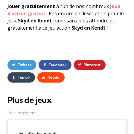
Jouer gratuitement
à l’un de nos nombreux
Jeux
d’action gratuit
! Pas encore de description pour le
jeux
Skyd en Kendt
Jouer sans plus attendre et
gratuitement à ce jeu action
Skyd en Kendt
!
Twitter
Facebook
Pinterest
Tumblr
Reddit
Plus de jeux
Post
navigation
Post Précédent
Jeux d'action gratuit