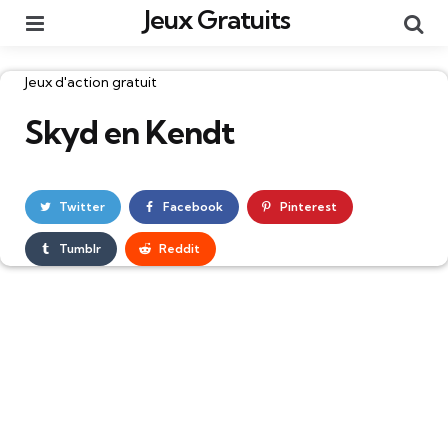
Jeux Gratuits
Menu
Re
Catégories
Jeux d'action gratuit
Skyd en Kendt
Twitter
Facebook
Pinterest
Tumblr
Reddit