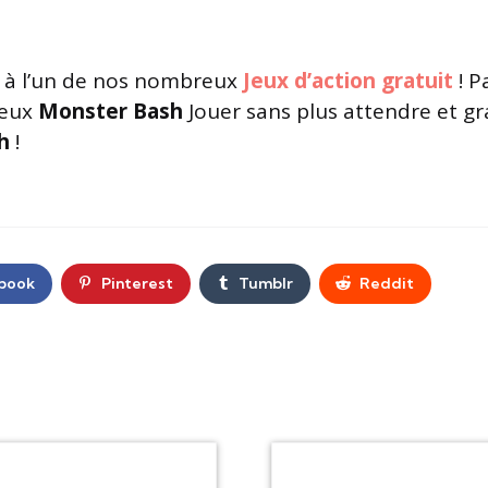
à l’un de nos nombreux
Jeux d’action gratuit
! P
jeux
Monster Bash
Jouer sans plus attendre et gr
h
!
book
Pinterest
Tumblr
Reddit