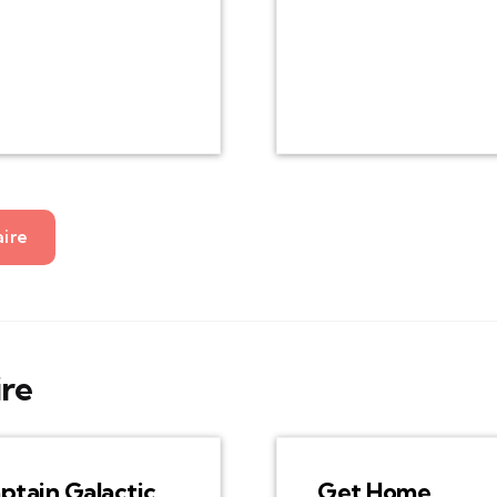
aire
ire
ptain Galactic
Get Home