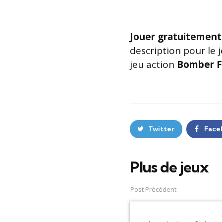
Jouer gratuitement
description pour le 
jeu action
Bomber F
Twitter
Face
Plus de jeux
Post
navigation
Post Précédent