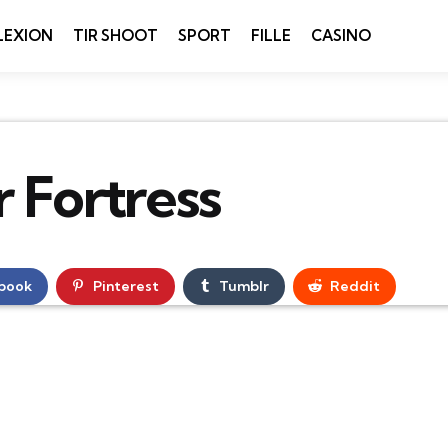
LEXION
TIR SHOOT
SPORT
FILLE
CASINO
 Fortress
book
Pinterest
Tumblr
Reddit