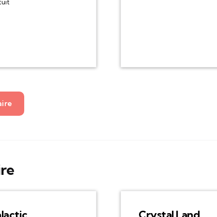
tuit
aire
ire
lactic
Crystal Land