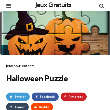
Jeux Gratuits
Menu
Re
Catégories
Jeux pour enfants
Halloween Puzzle
Twitter
Facebook
Pinterest
Tumblr
Reddit