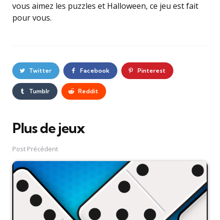
vous aimez les puzzles et Halloween, ce jeu est fait
pour vous.
Twitter
Facebook
Pinterest
Tumblr
Reddit
Plus de jeux
Post
navigation
Post Précédent