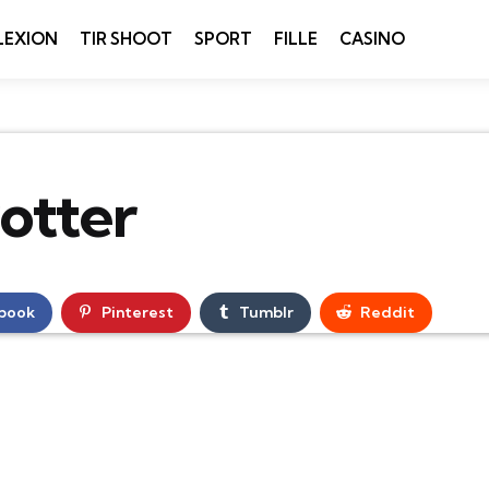
LEXION
TIR SHOOT
SPORT
FILLE
CASINO
otter
book
Pinterest
Tumblr
Reddit