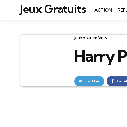
Jeux Gratuits
ACTION
REF
Catégories
Jeux pour enfants
Harry P
Twitter
Face