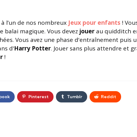
à l’un de nos nombreux
Jeux pour enfants
! Vou
re balai magique. Vous devez
jouer
au quidditch e
chées. Vous avez une phase d'entraînement puis u
ns d'
Harry Potter
. Jouer sans plus attendre et g
r
!
book
Pinterest
Tumblr
Reddit