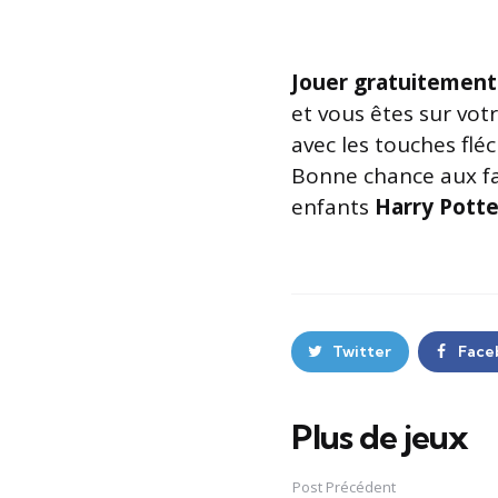
Jouer gratuitement
et vous êtes sur vot
avec les touches flé
Bonne chance aux fa
enfants
Harry Potte
Twitter
Face
Plus de jeux
Post
navigation
Post Précédent