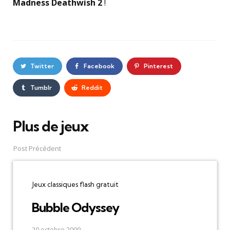
Madness Deathwish 2
!
Twitter
Facebook
Pinterest
Tumblr
Reddit
Plus de jeux
Post
navigation
Post Précédent
Jeux classiques flash gratuit
Bubble Odyssey
20 octobre 2009