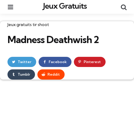
Jeux Gratuits
Menu
Re
Catégories
Jeux gratuits tir shoot
Madness Deathwish 2
Twitter
Facebook
Pinterest
Tumblr
Reddit