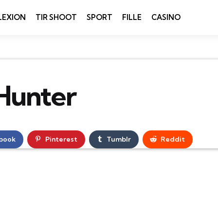
LEXION
TIR SHOOT
SPORT
FILLE
CASINO
Hunter
book
Pinterest
Tumblr
Reddit