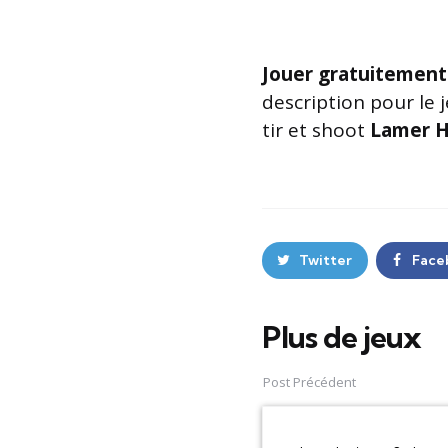
Jouer gratuitement
description pour le 
tir et shoot
Lamer H
Twitter
Face
Plus de jeux
Post
navigation
Post Précédent