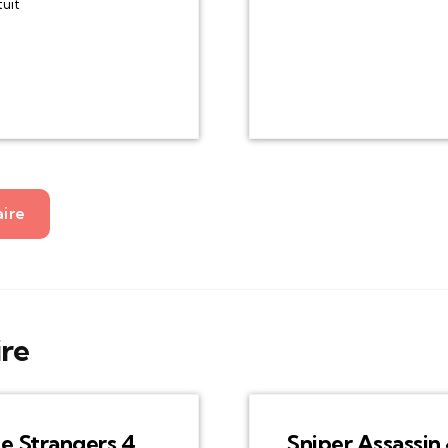
tuit
aire
ire
e Strangers 4
Sniper Assassin