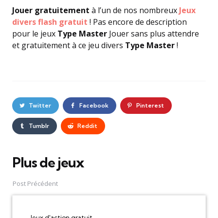
Jouer gratuitement
à l’un de nos nombreux
Jeux
divers flash gratuit
! Pas encore de description
pour le jeux
Type Master
Jouer sans plus attendre
et gratuitement à ce jeu divers
Type Master
!
Twitter
Facebook
Pinterest
Tumblr
Reddit
Plus de jeux
Post
navigation
Post Précédent
Jeux d'action gratuit