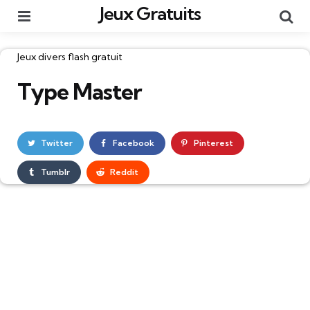
Jeux Gratuits
Menu
Re
Catégories
Jeux divers flash gratuit
Type Master
Twitter
Facebook
Pinterest
Tumblr
Reddit