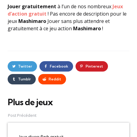
Jouer gratuitement
à l’un de nos nombreux
Jeux
d’action gratuit
! Pas encore de description pour le
jeux
Mashimaro
Jouer sans plus attendre et
gratuitement à ce jeu action
Mashimaro
!
Twitter
Facebook
Pinterest
Tumblr
Reddit
Plus de jeux
Post
navigation
Post Précédent
Jeux divers flash gratuit