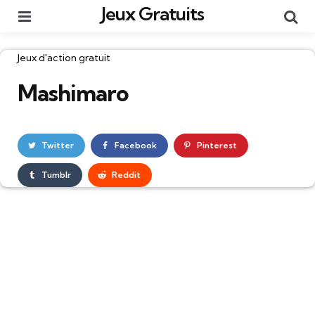
Jeux Gratuits
Menu
Re
Catégories
Jeux d'action gratuit
Mashimaro
Twitter
Facebook
Pinterest
Tumblr
Reddit