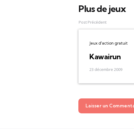
Plus de jeux
Post
navigation
Post Précédent
Jeux d'action gratuit
Kawairun
23 décembre 2009
Laisser un Comment