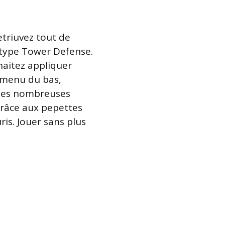
etriuvez tout de
 type Tower Defense.
haitez appliquer
e menu du bas,
r les nombreuses
râce aux pepettes
is. Jouer sans plus