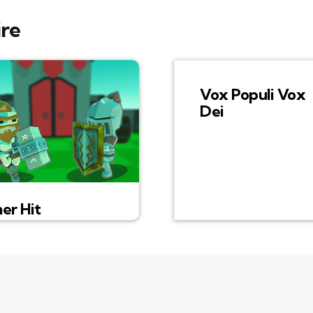
ire
Vox Populi Vox
Dei
r Hit