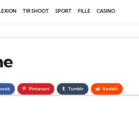
LEXION
TIR SHOOT
SPORT
FILLE
CASINO
ne
book
Pinterest
Tumblr
Reddit