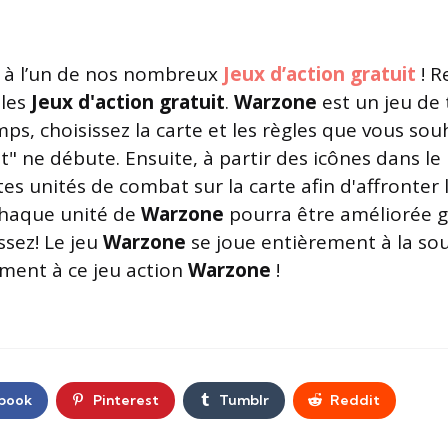
à l’un de nos nombreux
Jeux d’action gratuit
! R
les
Jeux d'action gratuit
.
Warzone
est un jeu de
s, choisissez la carte et les règles que vous sou
" ne débute. Ensuite, à partir des icônes dans l
entes unités de combat sur la carte afin d'affronte
Chaque unité de
Warzone
pourra être améliorée g
sez! Le jeu
Warzone
se joue entièrement à la sour
ement à ce jeu action
Warzone
!
book
Pinterest
Tumblr
Reddit