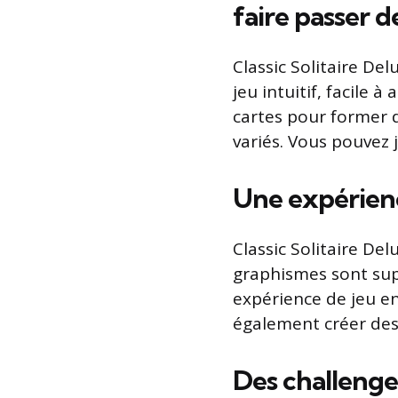
faire passer 
Classic Solitaire Del
jeu intuitif, facile 
cartes pour former d
variés. Vous pouvez 
Une expérienc
Classic Solitaire De
graphismes sont supe
expérience de jeu e
également créer des 
Des challenge