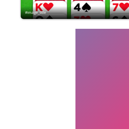
#image_title