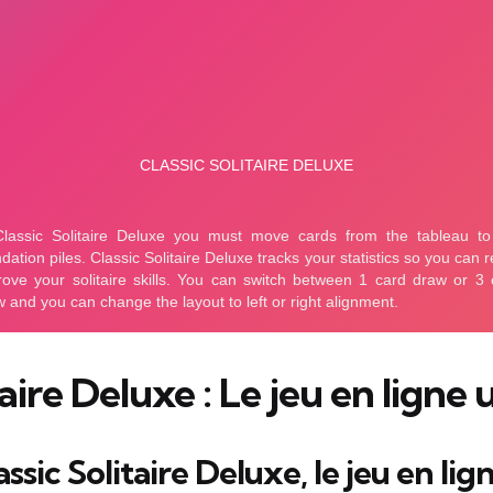
taire Deluxe : Le jeu en ligne 
sic Solitaire Deluxe, le jeu en lig