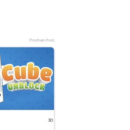
Prochain Post
3D