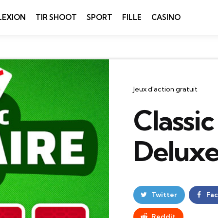
LEXION
TIR SHOOT
SPORT
FILLE
CASINO
Catégories
Jeux d'action gratuit
Classic
Delux
Twitter
Fa
Reddit