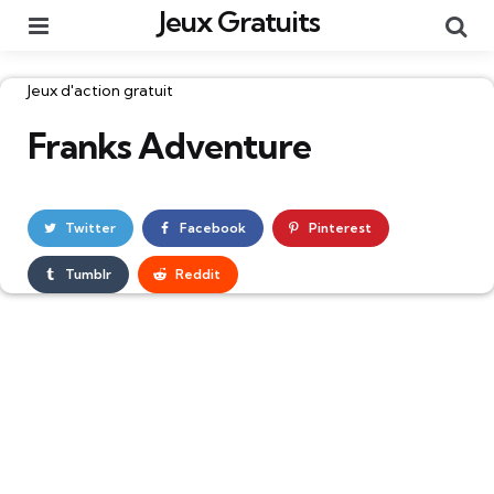
Jeux Gratuits
Menu
Re
Catégories
Jeux d'action gratuit
Franks Adventure
Twitter
Facebook
Pinterest
Tumblr
Reddit