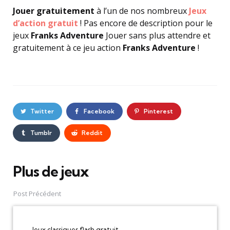
Jouer gratuitement
à l’un de nos nombreux
Jeux
d’action gratuit
! Pas encore de description pour le
jeux
Franks Adventure
Jouer sans plus attendre et
gratuitement à ce jeu action
Franks Adventure
!
Twitter
Facebook
Pinterest
Tumblr
Reddit
Plus de jeux
Post
navigation
Post Précédent
Jeux classiques flash gratuit