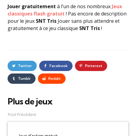
Jouer gratuitement
à l’un de nos nombreux
Jeux
classiques flash gratuit
! Pas encore de description
pour le jeux
SNT Tris
Jouer sans plus attendre et
gratuitement à ce jeu classique
SNT Tris
!
Twitter
Facebook
Pinterest
Tumblr
Reddit
Plus de jeux
Post
navigation
Post Précédent
Jeux d'action gratuit