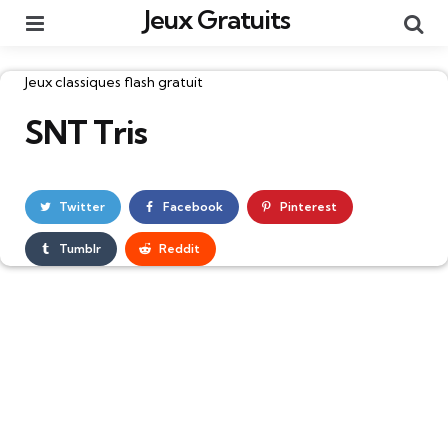
Jeux Gratuits
Menu
Re
Catégories
Jeux classiques flash gratuit
SNT Tris
Twitter
Facebook
Pinterest
Tumblr
Reddit