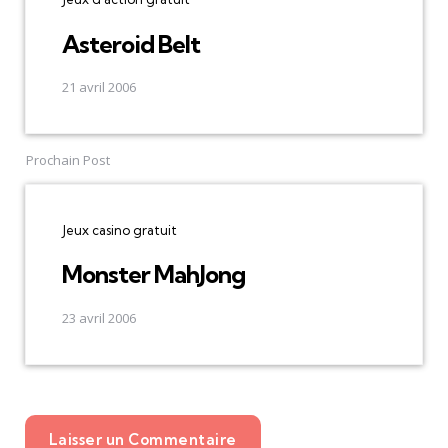
Asteroid Belt
21 avril 2006
Prochain Post
Jeux casino gratuit
Monster MahJong
23 avril 2006
Laisser un Commentaire