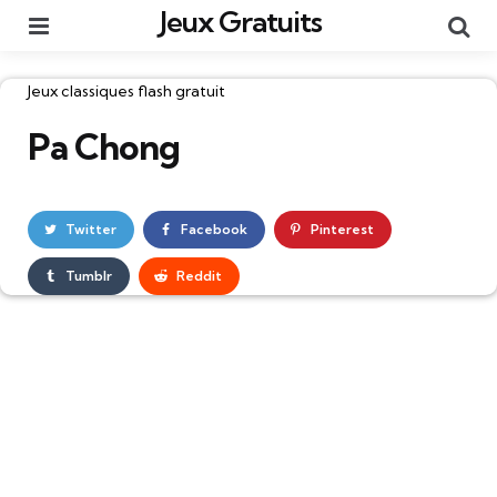
Jeux Gratuits
Menu
Re
Catégories
Jeux classiques flash gratuit
Pa Chong
Twitter
Facebook
Pinterest
Tumblr
Reddit