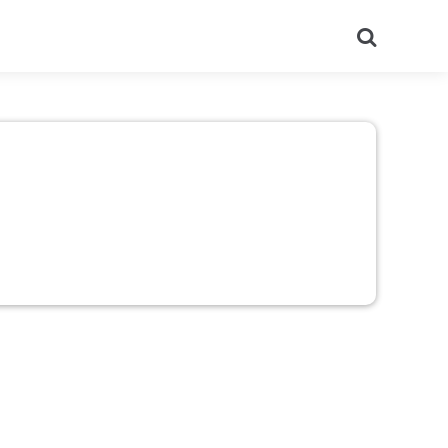
Recherch