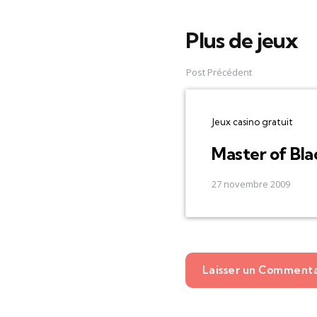
Plus de jeux
Post
navigation
Post Précédent
Jeux casino gratuit
Master of Bla
27 novembre 2009
Laisser un Comment