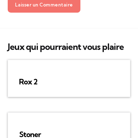
Laisser un Commentaire
Jeux qui pourraient vous plaire
Rox 2
Stoner