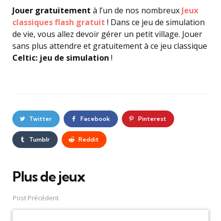
Jouer gratuitement
à l’un de nos nombreux
Jeux
classiques flash gratuit
! Dans ce jeu de simulation
de vie, vous allez devoir gérer un petit village. Jouer
sans plus attendre et gratuitement à ce jeu classique
Celtic: jeu de simulation
!
Twitter
Facebook
Pinterest
Tumblr
Reddit
Plus de jeux
Post
navigation
Post Précédent