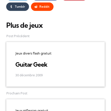
Tumblr
Reddit
Plus de jeux
Post
navigation
Post Précédent
Jeux divers flash gratuit
Guitar Geek
30 décembre 2009
Prochain Post
Jeux réflexion gratuit