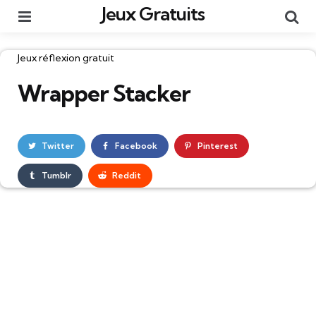
Jeux Gratuits
Menu
Re
Catégories
Jeux réflexion gratuit
Wrapper Stacker
Twitter
Facebook
Pinterest
Tumblr
Reddit