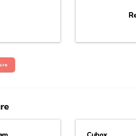
R
aire
ire
am
Cubox