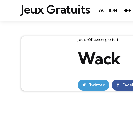
Jeux Gratuits
ACTION
REF
Catégories
Jeux réflexion gratuit
Wack
Twitter
Face