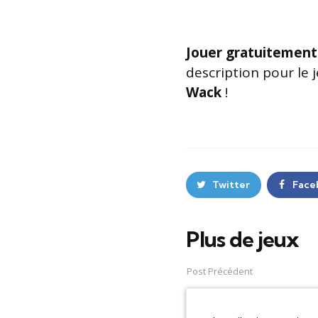
Jouer gratuitement
description pour le 
Wack
!
Twitter
Face
Plus de jeux
Post
navigation
Post Précédent