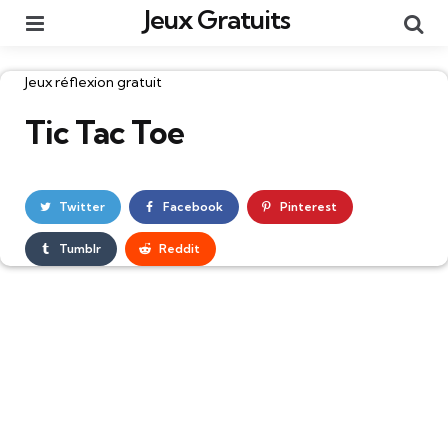
Jeux Gratuits
Menu
Re
Catégories
Jeux réflexion gratuit
Tic Tac Toe
Twitter
Facebook
Pinterest
Tumblr
Reddit