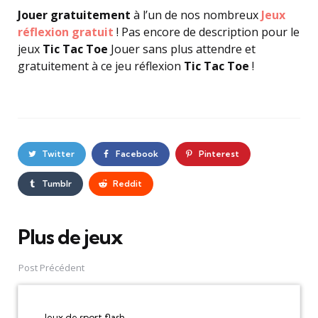
Jouer gratuitement
à l’un de nos nombreux
Jeux
réflexion gratuit
! Pas encore de description pour le
jeux
Tic Tac Toe
Jouer sans plus attendre et
gratuitement à ce jeu réflexion
Tic Tac Toe
!
Twitter
Facebook
Pinterest
Tumblr
Reddit
Plus de jeux
Post
navigation
Post Précédent
Jeux de sport flash