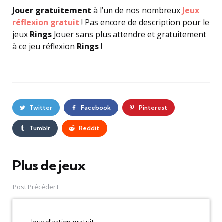
Jouer gratuitement
à l’un de nos nombreux
Jeux
réflexion gratuit
! Pas encore de description pour le
jeux
Rings
Jouer sans plus attendre et gratuitement
à ce jeu réflexion
Rings
!
Twitter
Facebook
Pinterest
Tumblr
Reddit
Plus de jeux
Post
navigation
Post Précédent
Jeux d'action gratuit