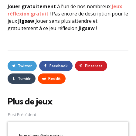
Jouer gratuitement
à l’un de nos nombreux
Jeux
réflexion gratuit
! Pas encore de description pour le
jeux
Jigsaw
Jouer sans plus attendre et
gratuitement à ce jeu réflexion
Jigsaw
!
Twitter
Facebook
Pinterest
Tumblr
Reddit
Plus de jeux
Post
navigation
Post Précédent
Jeux divers flash gratuit