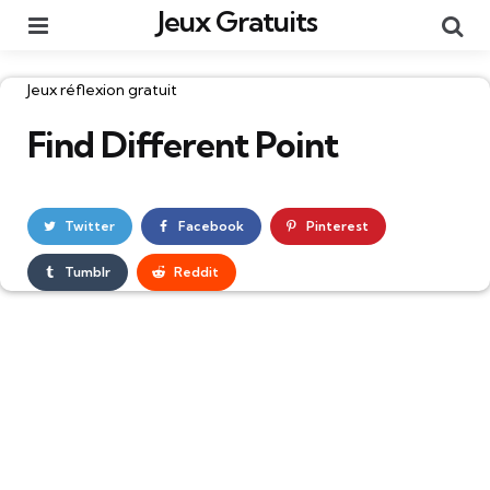
Jeux Gratuits
Menu
Re
Catégories
Jeux réflexion gratuit
Find Different Point
Twitter
Facebook
Pinterest
Tumblr
Reddit