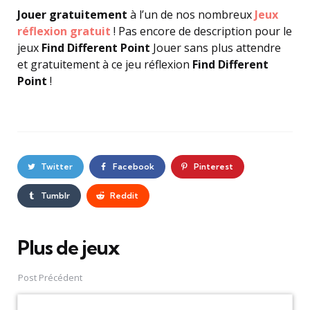
Jouer gratuitement
à l’un de nos nombreux
Jeux
réflexion gratuit
! Pas encore de description pour le
jeux
Find Different Point
Jouer sans plus attendre
et gratuitement à ce jeu réflexion
Find Different
Point
!
Twitter
Facebook
Pinterest
Tumblr
Reddit
Plus de jeux
Post
navigation
Post Précédent