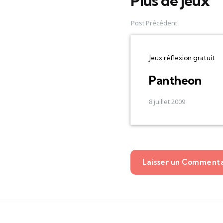
Plus de jeux
Post
navigation
Post Précédent
Jeux réflexion gratuit
Pantheon
8 juillet 2009
Laisser un Comment