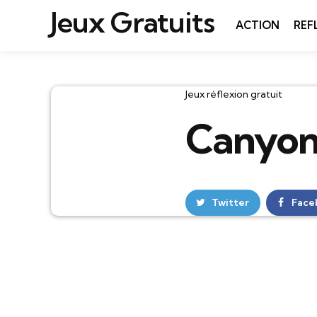
Jeux Gratuits
ACTION
REF
Catégories
Jeux réflexion gratuit
Canyon
Twitter
Face