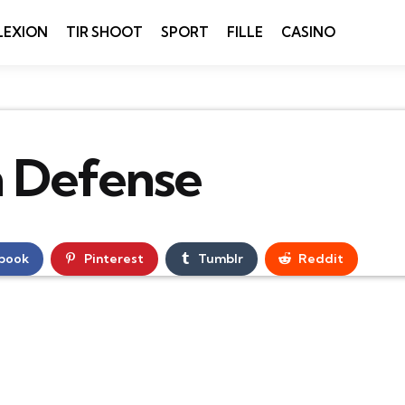
LEXION
TIR SHOOT
SPORT
FILLE
CASINO
 Defense
book
Pinterest
Tumblr
Reddit